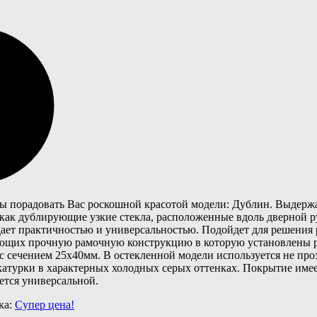
бы порадовать Вас роскошной красотой модели: Дублин. Выдержа
 как дублирующие узкие стекла, расположенные вдоль дверной 
дает практичностью и универсальностью. Подойдет для решения 
азующих прочную рамочную конструкцию в которую установлены
ус сечением 25х40мм. В остекленной модели используется не про
катурки в характерных холодных серых оттенках. Покрытие име
ется универсальной.
ка:
Супер цена!