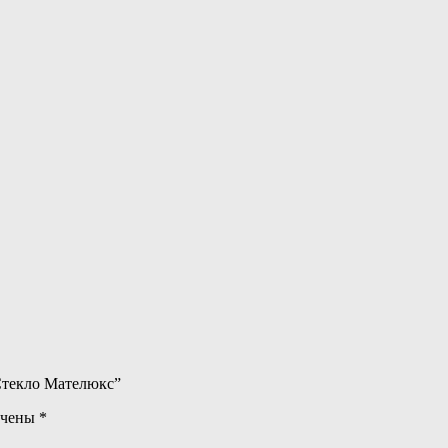
Стекло Мателюкс”
ечены
*