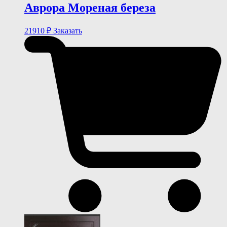
Аврора Мореная береза
21910
₽
Заказать