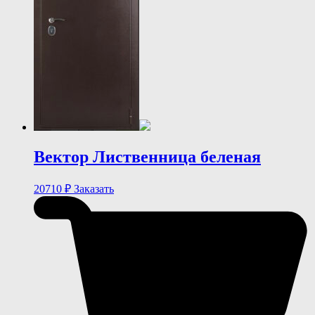
Вектор Лиственница беленая
20710
₽
Заказать