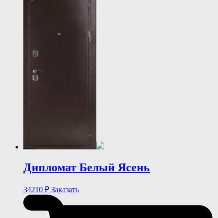
Дипломат Белый Ясень
34210
₽
Заказать