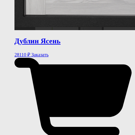
Дублин Ясень
28110
₽
Заказать