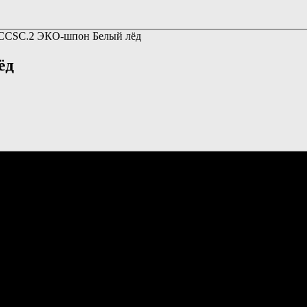
ССSC.2 ЭКО-шпон Белый лёд
ёд