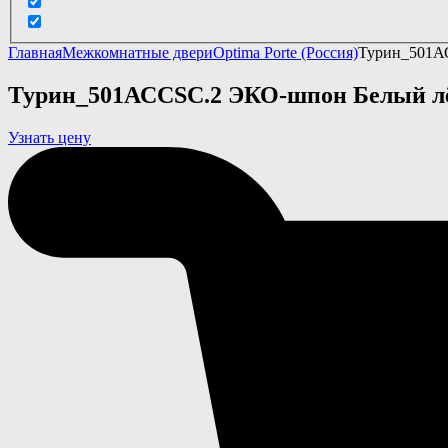
Главная
Межкомнатные двери
Optima Porte (Россия)
Турин_501А
Турин_501АССSC.2 ЭКО-шпон Белый л
Узнать цену