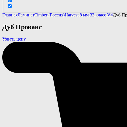
Главная
Ламинат
Timber (Россия)
Harvest 8 мм 33 класс V4
Дуб Пр
Дуб Прованс
Узнать цену